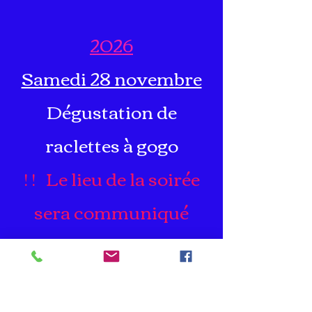
2026
​Samedi 28 novembre
Dégustation de
raclettes à gogo
! ! Le lieu de la soirée
sera communiqué
prochainement ! !
(sur inscription
uniquement...)