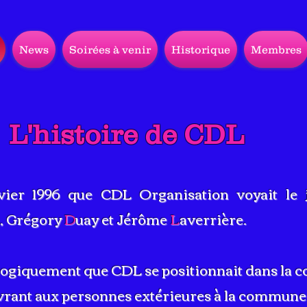
News
Soirées à venir
Historique
Membres
L'histoire de CDL
vier 1996 que CDL Organisation voyait le jo
, Grégory
D
uay et Jérôme
L
averrière.
z logiquement que CDL se positionnait dans la co
uvrant aux personnes extérieures à la commun