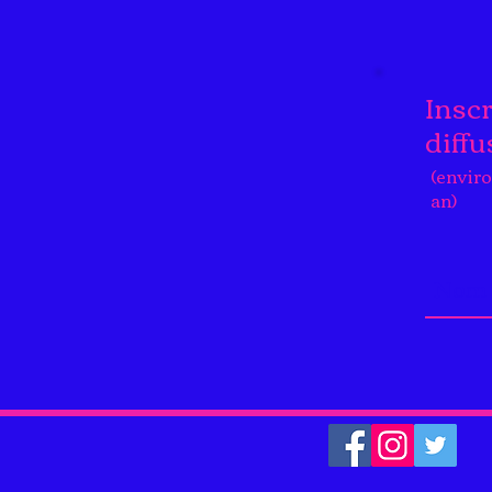
Inscr
diffu
(enviro
an)