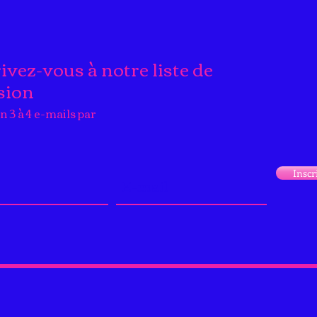
ivez-vous à notre liste de
sion
n 3 à 4 e-mails par
Inscr
info@cdl-organisation.com